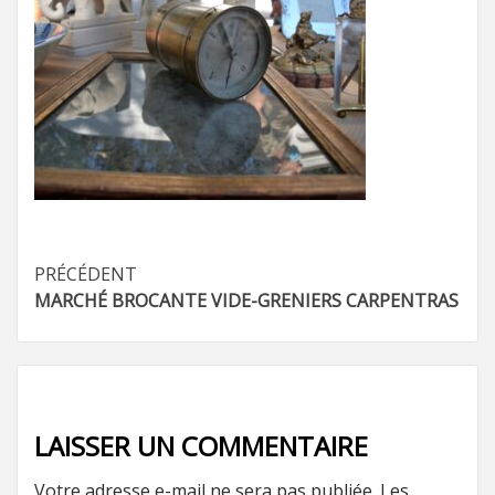
Navigation
PRÉCÉDENT
MARCHÉ BROCANTE VIDE-GRENIERS CARPENTRAS
d’article
LAISSER UN COMMENTAIRE
Votre adresse e-mail ne sera pas publiée.
Les