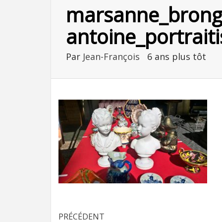
marsanne_brongn
antoine_portraiti
Par
Jean-François
6 ans plus tôt
Navigation
PRÉCÉDENT