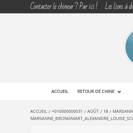
Aller
Contacter le chineur ? Par ici !
Les liens à dé
au
contenu
CHINE 
DÉCOUVERTE, PARTAGE DU DIMANCHE
ACCUEIL
RETOUR DE CHINE
ACCUEIL
+010000000031
AOÛT
18
MARSANNE
MARSANNE_BRONGNIART_ALEXANDRE_LOUISE_SCU