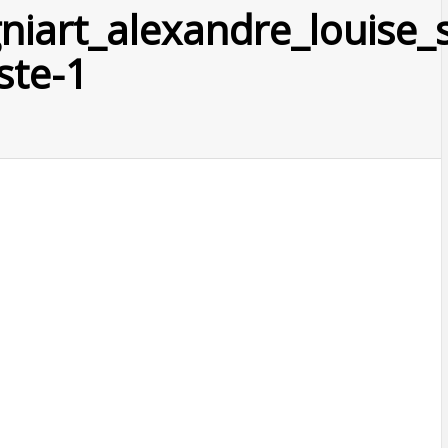
iart_alexandre_louise_s
ste-1