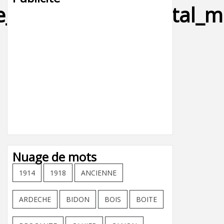
re_michelin_shell_total
Nuage de mots
1914
1918
ANCIENNE
ARDECHE
BIDON
BOIS
BOITE