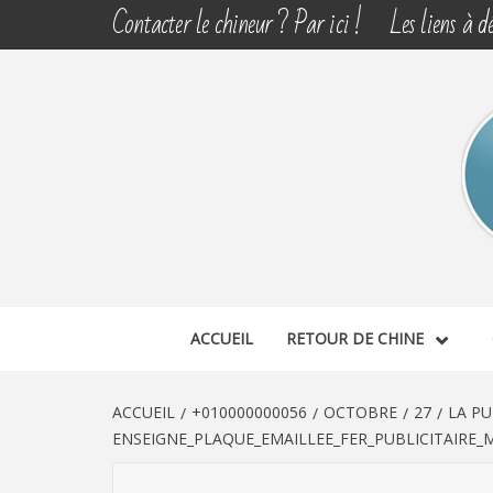
Aller
Contacter le chineur ? Par ici !
Les liens à dé
au
contenu
CHINE 
DÉCOUVERTE, PARTAGE DU DIMANCHE
ACCUEIL
RETOUR DE CHINE
ACCUEIL
+010000000056
OCTOBRE
27
LA PU
ENSEIGNE_PLAQUE_EMAILLEE_FER_PUBLICITAIRE