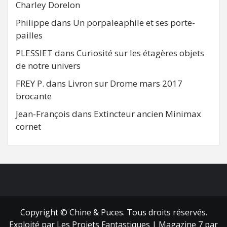
Charley Dorelon
Philippe
dans
Un porpaleaphile et ses porte-
pailles
PLESSIET
dans
Curiosité sur les étagères objets
de notre univers
FREY P.
dans
Livron sur Drome mars 2017
brocante
Jean-François
dans
Extincteur ancien Minimax
cornet
FB
RSS
Copyright © Chine & Puces. Tous droits réservés.
Exploité par Les Projets Fantastiques
|
Magazine 7
par