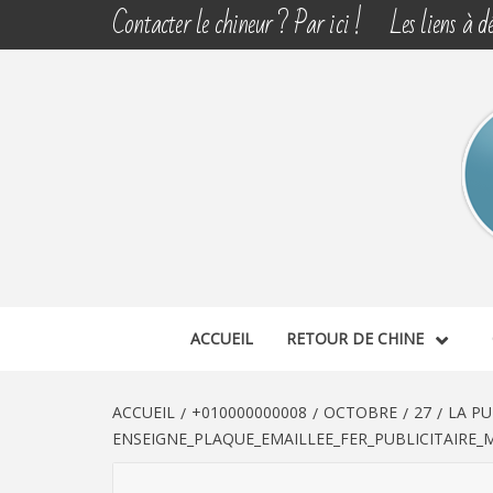
Aller
Contacter le chineur ? Par ici !
Les liens à dé
au
contenu
CHINE 
DÉCOUVERTE, PARTAGE DU DIMANCHE
ACCUEIL
RETOUR DE CHINE
ACCUEIL
+010000000008
OCTOBRE
27
LA PU
ENSEIGNE_PLAQUE_EMAILLEE_FER_PUBLICITAIRE