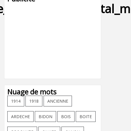
re_michelin_shell_total
Nuage de mots
1914
1918
ANCIENNE
ARDECHE
BIDON
BOIS
BOITE