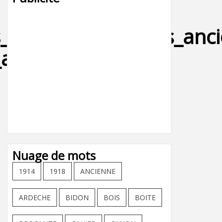
s_motos_collections_anc
americaine-
Nuage de mots
1914
1918
ANCIENNE
ARDECHE
BIDON
BOIS
BOITE