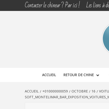
Aller
Contacter le chineur ? Par ici !
Les liens à dé
au
contenu
CHINE 
DÉCOUVERTE, PARTAGE DU DIMANCHE
ACCUEIL
RETOUR DE CHINE
ACCUEIL
+010000000059
OCTOBRE
16
VOIT
SOFT_MONTELIMAR_BAR_EXPOSITION_VOITURES_