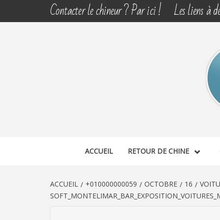
Aller
Contacter le chineur ? Par ici !
Les liens à dé
au
contenu
CHINE 
DÉCOUVERTE, PARTAGE DU DIMANCHE
ACCUEIL
RETOUR DE CHINE
ACCUEIL
+010000000059
OCTOBRE
16
VOIT
SOFT_MONTELIMAR_BAR_EXPOSITION_VOITURES_