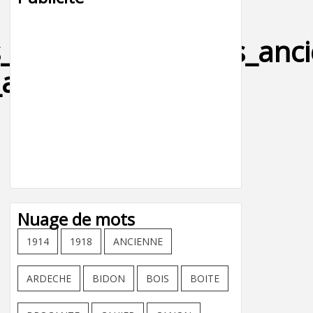
s_motos_collections_anc
americaine-
Nuage de mots
1914
1918
ANCIENNE
ARDECHE
BIDON
BOIS
BOITE