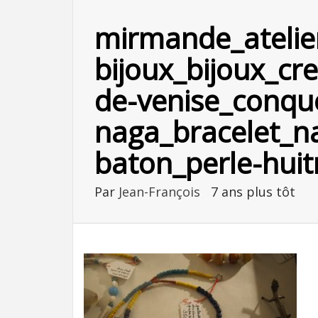
mirmande_atelie
bijoux_bijoux_cre
de-venise_conqu
naga_bracelet_n
baton_perle-huitr
Par
Jean-François
7 ans plus tôt