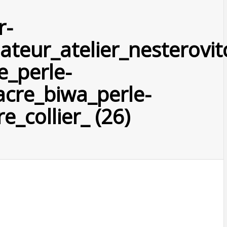
r-
ateur_atelier_nesterovit
e_perle-
acre_biwa_perle-
e_collier_ (26)