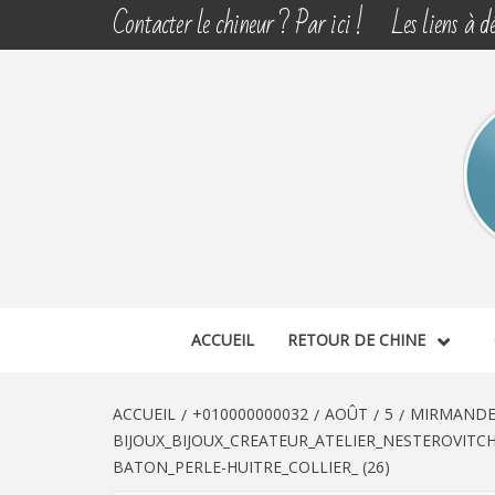
Aller
Contacter le chineur ? Par ici !
Les liens à dé
au
contenu
CHINE 
DÉCOUVERTE, PARTAGE DU DIMANCHE
ACCUEIL
RETOUR DE CHINE
ACCUEIL
+010000000032
AOÛT
5
MIRMANDE 
BIJOUX_BIJOUX_CREATEUR_ATELIER_NESTEROVITC
BATON_PERLE-HUITRE_COLLIER_ (26)