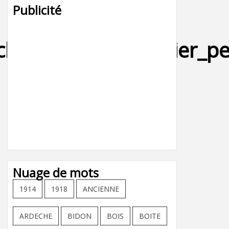
Publicité
ch_jean_agnes_collier_pe
Nuage de mots
1914
1918
ANCIENNE
ARDECHE
BIDON
BOIS
BOITE