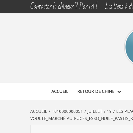
Aller
Contacter le chineur ? Par ici !
Les liens à dé
au
contenu
CHINE 
DÉCOUVERTE, PARTAGE DU DIMANCHE
ACCUEIL
RETOUR DE CHINE
ACCUEIL
+010000000051
JUILLET
19
LES PLA
VOULTE_MARCHÉ-AU-PUCES_ESSO_HUILE_PASTIS_K