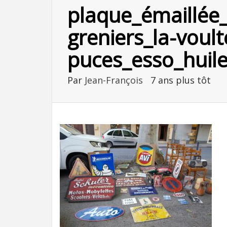
plaque_émaillée_p
greniers_la-voul
puces_esso_huile
Par
Jean-François
7 ans plus tôt