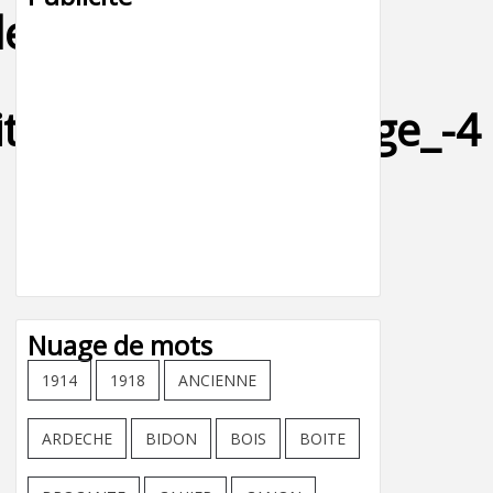
de-
itoen_voiture_garage_-4
Nuage de mots
1914
1918
ANCIENNE
ARDECHE
BIDON
BOIS
BOITE