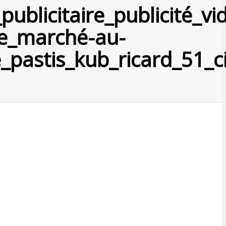
ublicitaire_publicité_vi
te_marché-au-
_pastis_kub_ricard_51_c