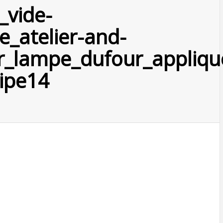
_vide-
e_atelier-and-
r_lampe_dufour_applique
ipe14