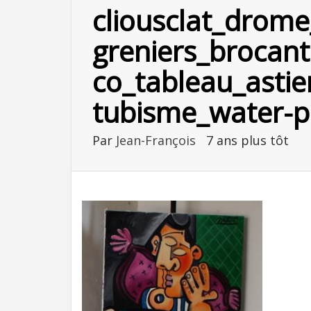
cliousclat_drome
greniers_brocant
co_tableau_astie
tubisme_water-p
Par
Jean-François
7 ans plus tôt