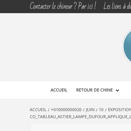
Aller
Contacter le chineur ? Par ici !
Les liens à dé
au
contenu
CHINE 
DÉCOUVERTE, PARTAGE DU DIMANCHE
ACCUEIL
RETOUR DE CHINE
ACCUEIL
+010000000020
JUIN
10
EXPOSITIO
CO_TABLEAU_ASTIER_LAMPE_DUFOUR_APPLIQUE_L