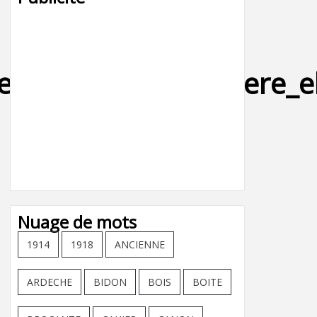
_lampadaire_lumiere_ele
Nuage de mots
1914
1918
ANCIENNE
ARDECHE
BIDON
BOIS
BOITE