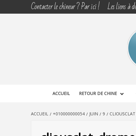
Aller
Contacter le chineur ? Par ici !
Les liens à dé
au
contenu
CHINE 
DÉCOUVERTE, PARTAGE DU DIMANCHE
ACCUEIL
RETOUR DE CHINE
ACCUEIL
+010000000054
JUIN
9
CLIOUSCLAT 