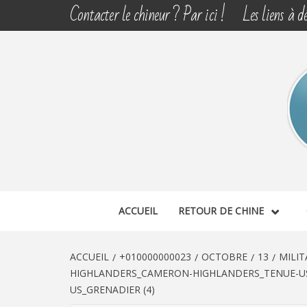
Aller
Contacter le chineur ? Par ici !
Les liens à dé
au
contenu
CHINE 
DÉCOUVERTE, PARTAGE DU DIMANCHE
ACCUEIL
RETOUR DE CHINE
ACCUEIL
+010000000023
OCTOBRE
13
MILIT
HIGHLANDERS_CAMERON-HIGHLANDERS_TENUE-US
US_GRENADIER (4)