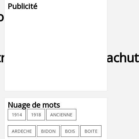
Publicité
ordon-
oupe_marine_parachutist
Nuage de mots
1914
1918
ANCIENNE
ARDECHE
BIDON
BOIS
BOITE