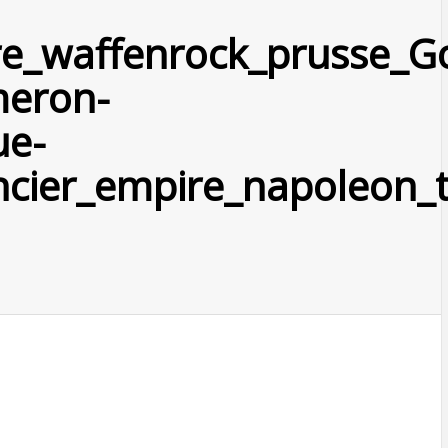
ire_waffenrock_prusse_G
meron-
ue-
cier_empire_napoleon_tr