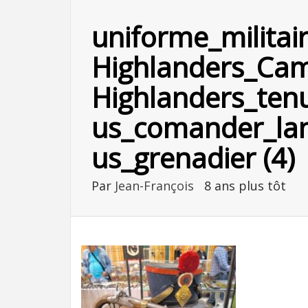
uniforme_milita
Highlanders_Ca
Highlanders_ten
us_comander_lan
us_grenadier (4)
Par
Jean-François
8 ans plus tôt