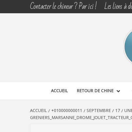
Aller
Contacter le chineur ? Par ici !
Les liens à dé
au
contenu
CHINE 
DÉCOUVERTE, PARTAGE DU DIMANCHE
ACCUEIL
RETOUR DE CHINE
ACCUEIL
+010000000011
SEPTEMBRE
17
UNE
GRENIERS_MARSANNE_DROME_JOUET_TRACTEUR_C