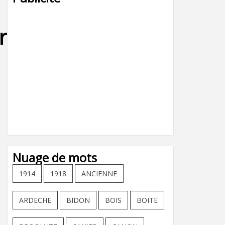
r_charrette_enfant
Nuage de mots
1914
1918
ANCIENNE
ARDECHE
BIDON
BOIS
BOITE