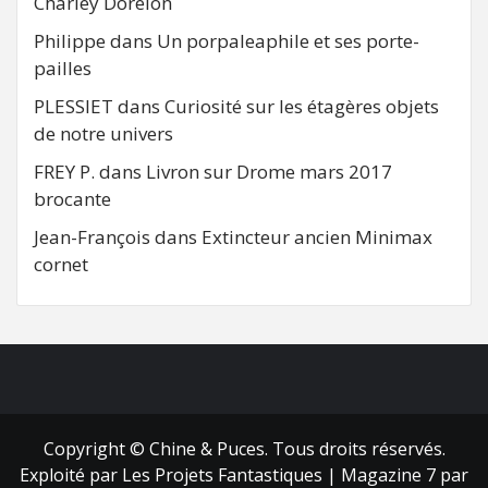
Charley Dorelon
Philippe
dans
Un porpaleaphile et ses porte-
pailles
PLESSIET
dans
Curiosité sur les étagères objets
de notre univers
FREY P.
dans
Livron sur Drome mars 2017
brocante
Jean-François
dans
Extincteur ancien Minimax
cornet
FB
RSS
Copyright © Chine & Puces. Tous droits réservés.
Exploité par Les Projets Fantastiques
|
Magazine 7
par