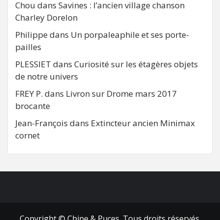
Chou
dans
Savines : l’ancien village chanson
Charley Dorelon
Philippe
dans
Un porpaleaphile et ses porte-
pailles
PLESSIET
dans
Curiosité sur les étagères objets
de notre univers
FREY P.
dans
Livron sur Drome mars 2017
brocante
Jean-François
dans
Extincteur ancien Minimax
cornet
FB
RSS
Copyright © Chine & Puces. Tous droits réservés.