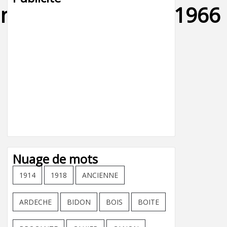
nge_fiat_designer_1966
Nuage de mots
1914
1918
ANCIENNE
ARDECHE
BIDON
BOIS
BOITE