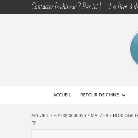
Aller
Contacter le chineur ? Par ici !
Les liens à dé
au
contenu
CHINE 
DÉCOUVERTE, PARTAGE DU DIMANCHE
ACCUEIL
RETOUR DE CHINE
ACCUEIL
+010000000050
MAI
29
HORLOGE D
(3)