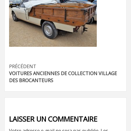
Navigation
PRÉCÉDENT
VOITURES ANCIENNES DE COLLECTION VILLAGE
d’article
DES BROCANTEURS
LAISSER UN COMMENTAIRE
Votre adresse e-mail ne sera pas publiée.
Les