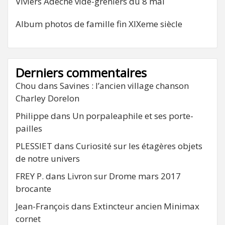
Viviers Adeche vide-greniers du 8 mai
Album photos de famille fin XIXeme siècle
Derniers commentaires
Chou
dans
Savines : l’ancien village chanson
Charley Dorelon
Philippe
dans
Un porpaleaphile et ses porte-
pailles
PLESSIET
dans
Curiosité sur les étagères objets
de notre univers
FREY P.
dans
Livron sur Drome mars 2017
brocante
Jean-François
dans
Extincteur ancien Minimax
cornet