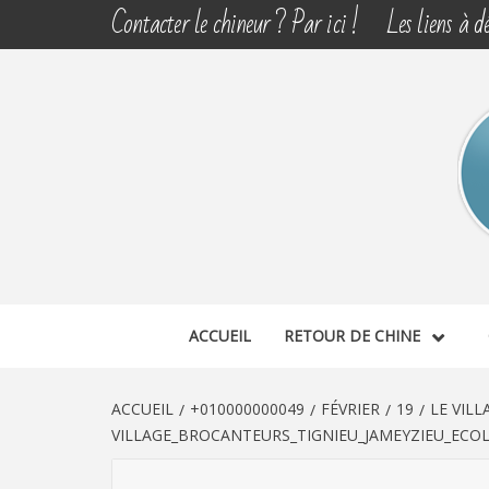
Aller
Contacter le chineur ? Par ici !
Les liens à dé
au
contenu
CHINE 
DÉCOUVERTE, PARTAGE DU DIMANCHE
ACCUEIL
RETOUR DE CHINE
ACCUEIL
+010000000049
FÉVRIER
19
LE VIL
VILLAGE_BROCANTEURS_TIGNIEU_JAMEYZIEU_ECOL