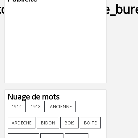
colier_tableau_carte_bur
Nuage de mots
1914
1918
ANCIENNE
ARDECHE
BIDON
BOIS
BOITE