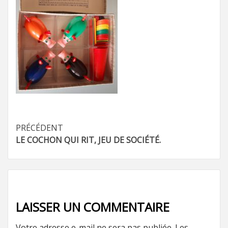
Navigation
PRÉCÉDENT
LE COCHON QUI RIT, JEU DE SOCIÉTÉ.
d’article
LAISSER UN COMMENTAIRE
Votre adresse e-mail ne sera pas publiée.
Les