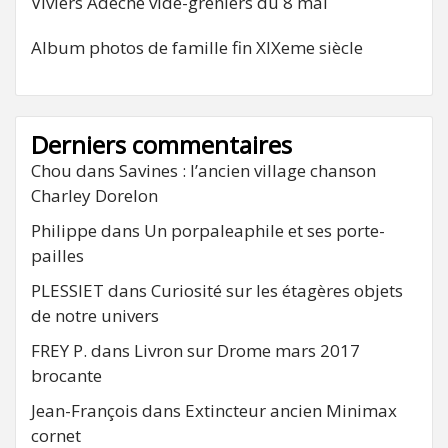
Viviers Adeche vide-greniers du 8 mai
Album photos de famille fin XIXeme siècle
Derniers commentaires
Chou
dans
Savines : l’ancien village chanson
Charley Dorelon
Philippe
dans
Un porpaleaphile et ses porte-
pailles
PLESSIET
dans
Curiosité sur les étagères objets
de notre univers
FREY P.
dans
Livron sur Drome mars 2017
brocante
Jean-François
dans
Extincteur ancien Minimax
cornet