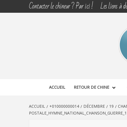
Aller
Contacter le chineur ? Par ici !
Les liens à dé
au
contenu
CHINE 
DÉCOUVERTE, PARTAGE DU DIMANCHE
ACCUEIL
RETOUR DE CHINE
ACCUEIL
+010000000014
DÉCEMBRE
19
CHA
POSTALE_HYMNE_NATIONAL_CHANSON_GUERRE_191