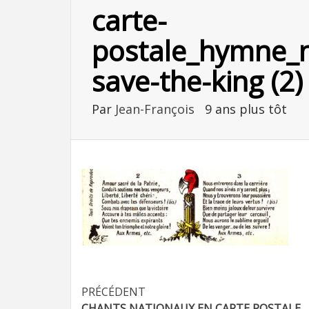
carte-
postale_hymne_n
save-the-king (2)
Par
Jean-François
9 ans plus tôt
Navigation
PRÉCÉDENT
CHANTS NATIONAUX EN CARTE POSTALE