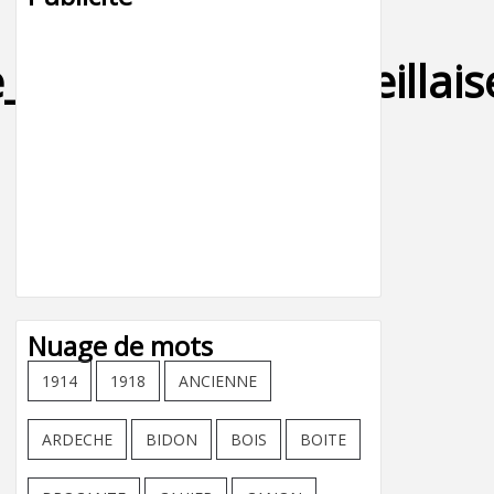
e_1914_1918_marseillai
Nuage de mots
1914
1918
ANCIENNE
ARDECHE
BIDON
BOIS
BOITE