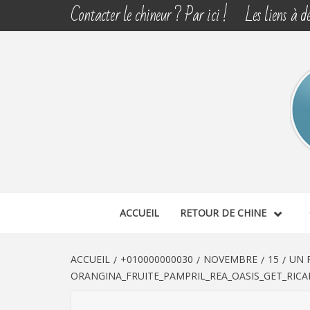
Aller
Contacter le chineur ? Par ici !
Les liens à dé
au
contenu
CHINE 
DÉCOUVERTE, PARTAGE DU DIMANCHE
ACCUEIL
RETOUR DE CHINE
ACCUEIL
+010000000030
NOVEMBRE
15
UN 
ORANGINA_FRUITE_PAMPRIL_REA_OASIS_GET_RICA