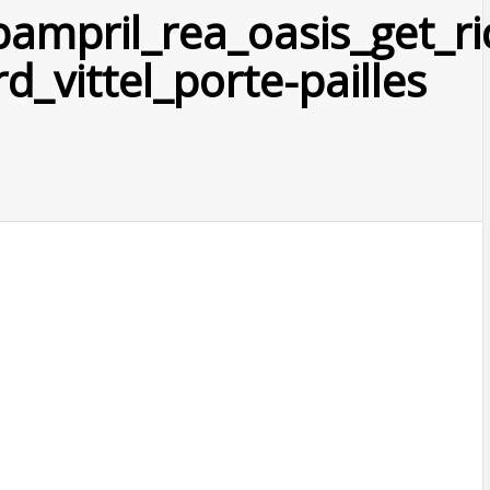
pampril_rea_oasis_get_r
d_vittel_porte-pailles