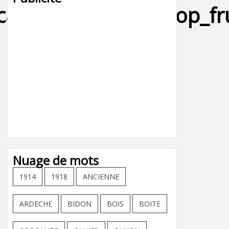
icard_primerose_sirop_f
Nuage de mots
1914
1918
ANCIENNE
ARDECHE
BIDON
BOIS
BOITE