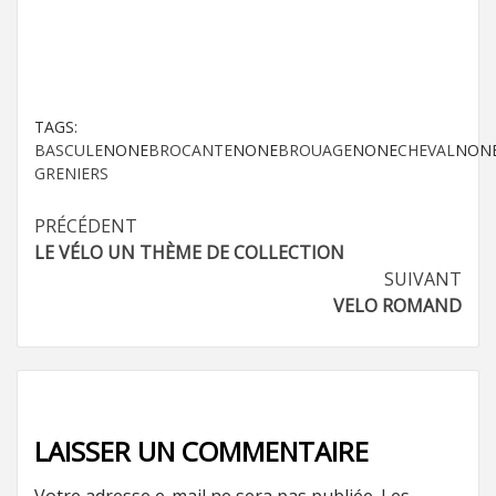
TAGS:
BASCULE
NONE
BROCANTE
NONE
BROUAGE
NONE
CHEVAL
NON
GRENIERS
Navigation
PRÉCÉDENT
LE VÉLO UN THÈME DE COLLECTION
d’article
SUIVANT
VELO ROMAND
LAISSER UN COMMENTAIRE