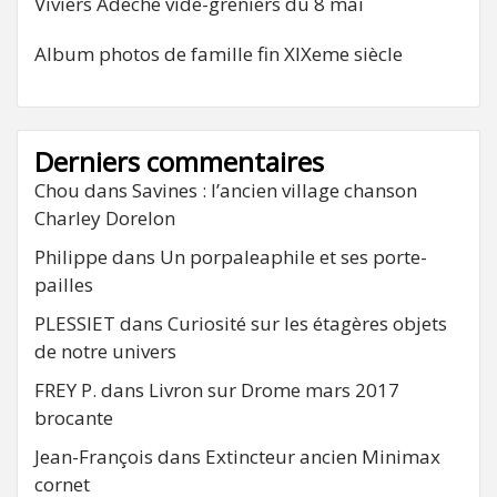
Viviers Adeche vide-greniers du 8 mai
Album photos de famille fin XIXeme siècle
Derniers commentaires
Chou
dans
Savines : l’ancien village chanson
Charley Dorelon
Philippe
dans
Un porpaleaphile et ses porte-
pailles
PLESSIET
dans
Curiosité sur les étagères objets
de notre univers
FREY P.
dans
Livron sur Drome mars 2017
brocante
Jean-François
dans
Extincteur ancien Minimax
cornet