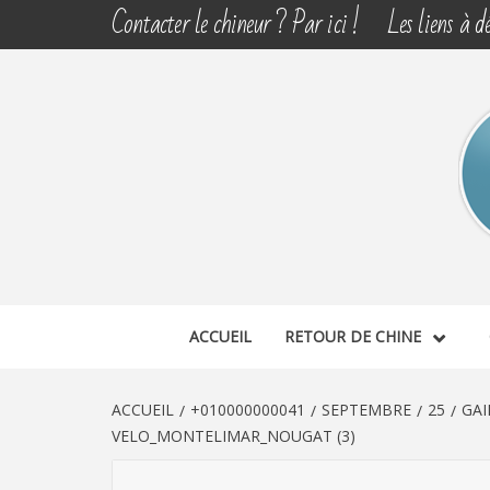
Aller
Contacter le chineur ? Par ici !
Les liens à dé
au
contenu
CHINE 
DÉCOUVERTE, PARTAGE DU DIMANCHE
ACCUEIL
RETOUR DE CHINE
ACCUEIL
+010000000041
SEPTEMBRE
25
GAI
VELO_MONTELIMAR_NOUGAT (3)