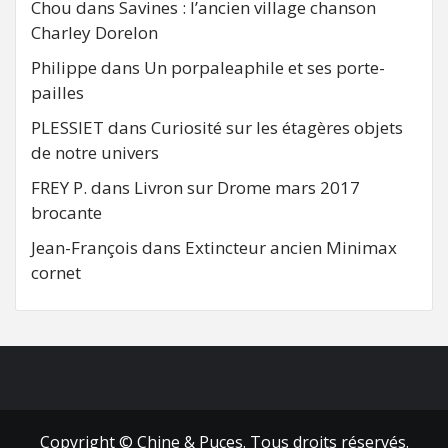
Chou
dans
Savines : l’ancien village chanson
Charley Dorelon
Philippe
dans
Un porpaleaphile et ses porte-
pailles
PLESSIET
dans
Curiosité sur les étagères objets
de notre univers
FREY P.
dans
Livron sur Drome mars 2017
brocante
Jean-François
dans
Extincteur ancien Minimax
cornet
FB
RSS
Copyright © Chine & Puces. Tous droits réservés.