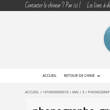
Aller
Contacter le chineur ? Par ici !
Les liens à dé
au
contenu
CHINE 
DÉCOUVERTE, PARTAGE DU DIMANCHE
ACCUEIL
RETOUR DE CHINE
ACCUEIL
+010000000010
MAI
3
PHONOGRAPH