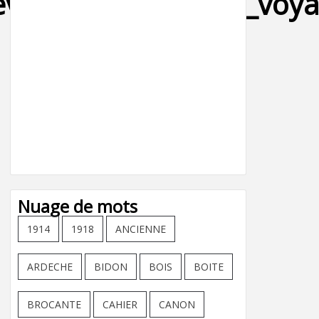
ille_matin_reveil_voy
Nuage de mots
1914
1918
ANCIENNE
ARDECHE
BIDON
BOIS
BOITE
BROCANTE
CAHIER
CANON