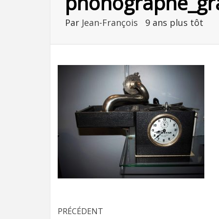
phonographe_gra
Par
Jean-François
9 ans plus tôt
Navigation
PRÉCÉDENT