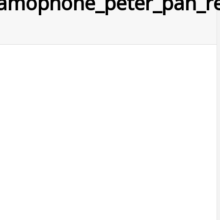
mophone_peter_pan_reve