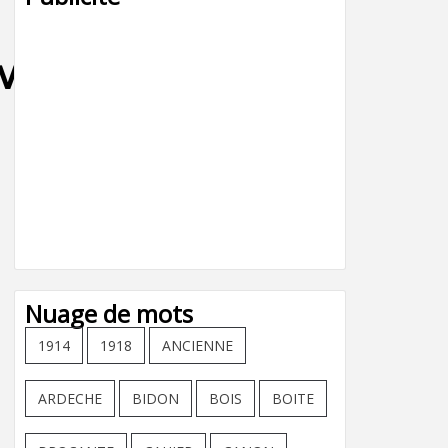
_vaucluse-
Nuage de mots
1914
1918
ANCIENNE
ARDECHE
BIDON
BOIS
BOITE