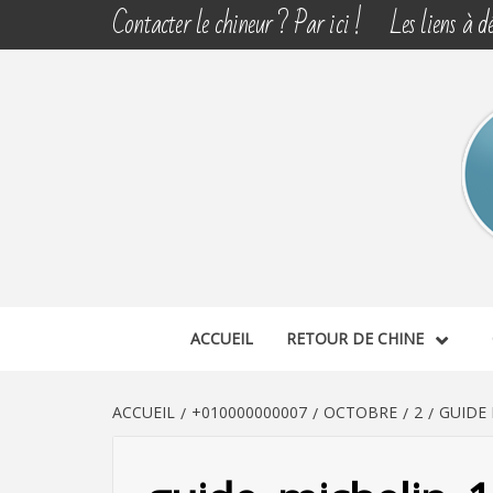
Aller
Contacter le chineur ? Par ici !
Les liens à dé
au
contenu
CHINE 
DÉCOUVERTE, PARTAGE DU DIMANCHE
ACCUEIL
RETOUR DE CHINE
ACCUEIL
+010000000007
OCTOBRE
2
GUIDE 