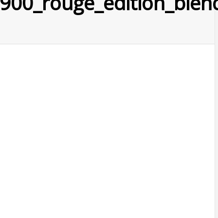
1900_rouge_edition_bie