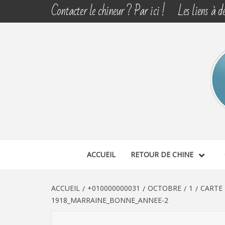
Aller
Contacter le chineur ? Par ici !
Les liens à dé
au
contenu
CHINE 
DÉCOUVERTE, PARTAGE DU DIMANCHE
ACCUEIL
RETOUR DE CHINE
ACCUEIL
+010000000031
OCTOBRE
1
CARTE
1918_MARRAINE_BONNE_ANNEE-2