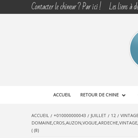
Aller
Contacter le chineur ? Par ici !
Les liens à dé
au
contenu
CHINE 
DÉCOUVERTE, PARTAGE DU DIMANCHE
ACCUEIL
RETOUR DE CHINE
ACCUEIL
+010000000043
JUILLET
12
VINTAG
DOMAINE,CROS,AUZON,VOGUE,ARDECHE,VINTAGE,V
( (8)