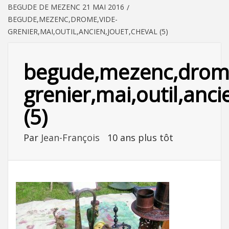
BEGUDE DE MEZENC 21 MAI 2016
BEGUDE,MEZENC,DROME,VIDE-
GRENIER,MAI,OUTIL,ANCIEN,JOUET,CHEVAL (5)
begude,mezenc,drome
grenier,mai,outil,anci
(5)
Par
Jean-François
10 ans plus tôt