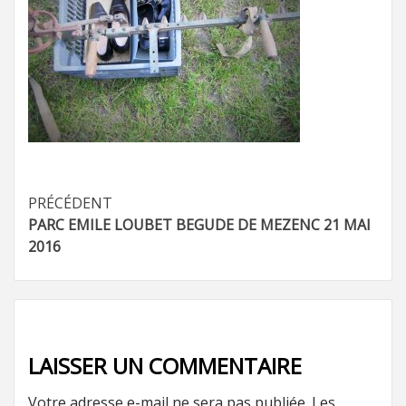
Navigation
PRÉCÉDENT
PARC EMILE LOUBET BEGUDE DE MEZENC 21 MAI
d’article
2016
LAISSER UN COMMENTAIRE
Votre adresse e-mail ne sera pas publiée.
Les