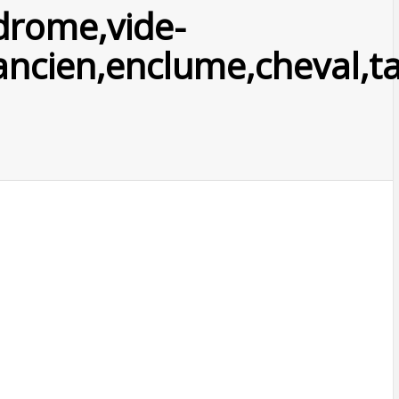
rome,vide-
ancien,enclume,cheval,tai