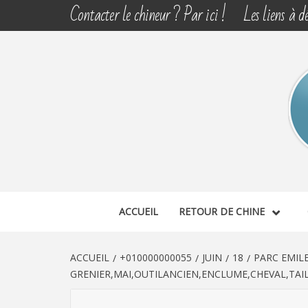
Aller
Contacter le chineur ? Par ici !
Les liens à dé
au
contenu
CHINE 
DÉCOUVERTE, PARTAGE DU DIMANCHE
ACCUEIL
RETOUR DE CHINE
ACCUEIL
+010000000055
JUIN
18
PARC EMIL
GRENIER,MAI,OUTILANCIEN,ENCLUME,CHEVAL,TAILL