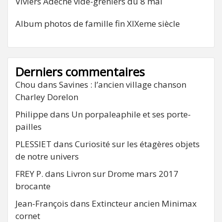
Viviers Adeche vide-greniers du 8 mai
Album photos de famille fin XIXeme siècle
Derniers commentaires
Chou
dans
Savines : l’ancien village chanson
Charley Dorelon
Philippe
dans
Un porpaleaphile et ses porte-
pailles
PLESSIET
dans
Curiosité sur les étagères objets
de notre univers
FREY P.
dans
Livron sur Drome mars 2017
brocante
Jean-François
dans
Extincteur ancien Minimax
cornet