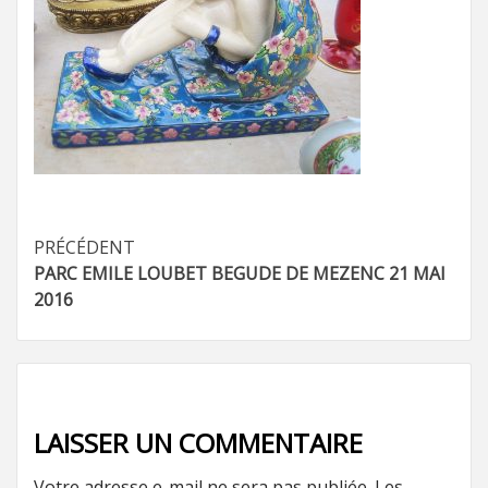
Navigation
PRÉCÉDENT
PARC EMILE LOUBET BEGUDE DE MEZENC 21 MAI
d’article
2016
LAISSER UN COMMENTAIRE
Votre adresse e-mail ne sera pas publiée.
Les