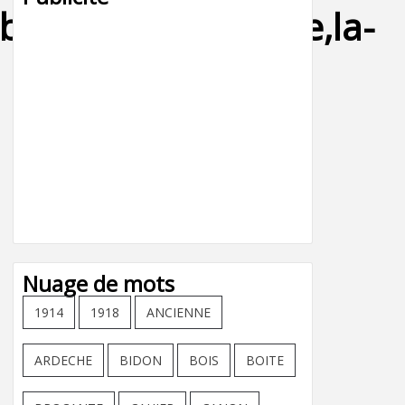
bon,1987,boite,tole,la-
Nuage de mots
1914
1918
ANCIENNE
ARDECHE
BIDON
BOIS
BOITE