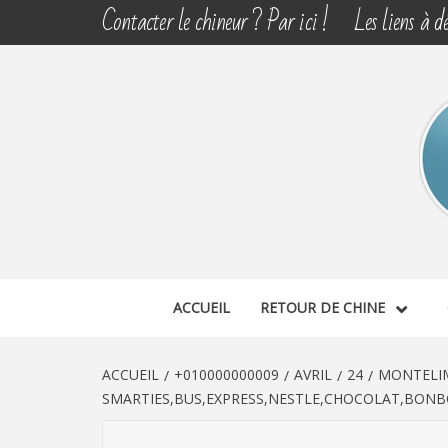
Aller
Contacter le chineur ? Par ici !
Les liens à dé
au
contenu
CHINE 
DÉCOUVERTE, PARTAGE DU DIMANCHE
ACCUEIL
RETOUR DE CHINE
ACCUEIL
+010000000009
AVRIL
24
MONTELIM
SMARTIES,BUS,EXPRESS,NESTLE,CHOCOLAT,BONBO