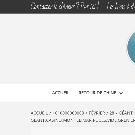
Aller
Contacter le chineur ? Par ici !
Les liens à dé
au
contenu
CHINE 
DÉCOUVERTE, PARTAGE DU DIMANCHE
ACCUEIL
RETOUR DE CHINE
ACCUEIL
+010000000003
FÉVRIER
28
GÉANT 
GEANT,CASINO,MONTELIMAR,PUCES,VIDE,GRENIER