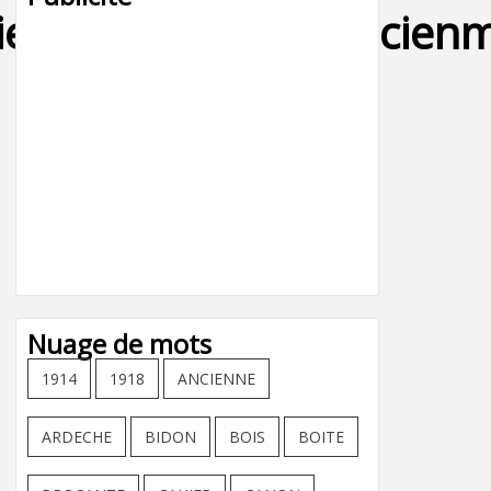
er,jouet,tole,fer,ancien
Nuage de mots
1914
1918
ANCIENNE
ARDECHE
BIDON
BOIS
BOITE