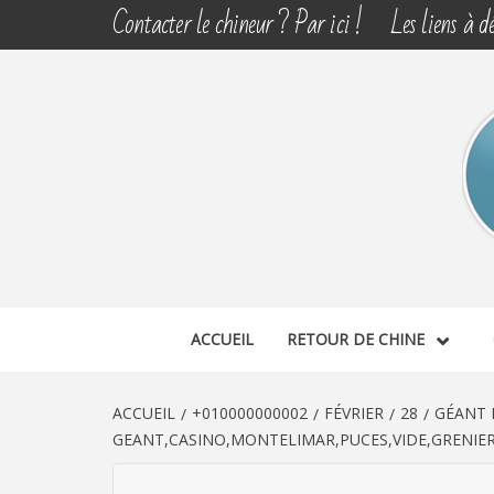
Aller
Contacter le chineur ? Par ici !
Les liens à dé
au
contenu
CHINE 
DÉCOUVERTE, PARTAGE DU DIMANCHE
ACCUEIL
RETOUR DE CHINE
ACCUEIL
+010000000002
FÉVRIER
28
GÉANT 
GEANT,CASINO,MONTELIMAR,PUCES,VIDE,GRENIER