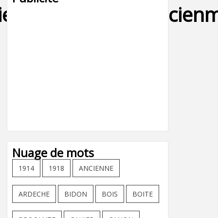
er,jouet,tole,fer,ancien
Nuage de mots
1914
1918
ANCIENNE
ARDECHE
BIDON
BOIS
BOITE