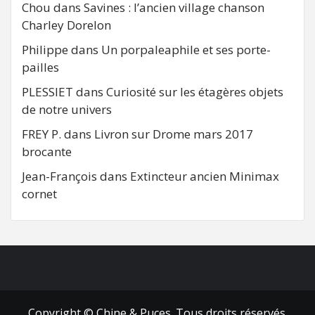
Chou
dans
Savines : l’ancien village chanson
Charley Dorelon
Philippe
dans
Un porpaleaphile et ses porte-
pailles
PLESSIET
dans
Curiosité sur les étagères objets
de notre univers
FREY P.
dans
Livron sur Drome mars 2017
brocante
Jean-François
dans
Extincteur ancien Minimax
cornet
FB
RSS
Copyright © Chine & Puces. Tous droits réservés.