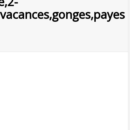
e,2-
,vacances,gonges,payes