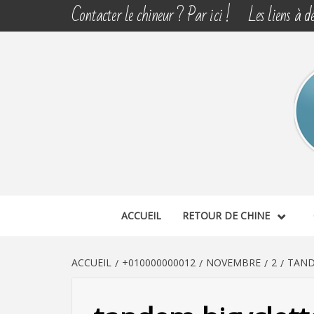
Aller
Contacter le chineur ? Par ici !
Les liens à dé
au
contenu
CHINE 
DÉCOUVERTE, PARTAGE DU DIMANCHE
ACCUEIL
RETOUR DE CHINE
ACCUEIL
+010000000012
NOVEMBRE
2
TAND