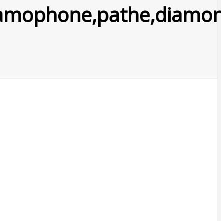
mophone,pathe,diamond,p