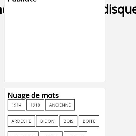
avillon,aiguille,disque
Nuage de mots
1914
1918
ANCIENNE
ARDECHE
BIDON
BOIS
BOITE