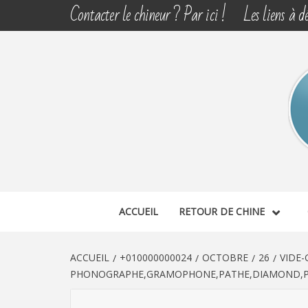
Aller
Contacter le chineur ? Par ici !
Les liens à dé
au
contenu
CHINE 
DÉCOUVERTE, PARTAGE DU DIMANCHE
ACCUEIL
RETOUR DE CHINE
ACCUEIL
+010000000024
OCTOBRE
26
VIDE
PHONOGRAPHE,GRAMOPHONE,PATHE,DIAMOND,PAVI