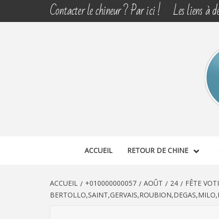
Aller
Contacter le chineur ? Par ici !
Les liens à dé
au
contenu
CHINE 
DÉCOUVERTE, PARTAGE DU DIMANCHE
ACCUEIL
RETOUR DE CHINE
ACCUEIL
+010000000057
AOÛT
24
FÊTE VOT
BERTOLLO,SAINT,GERVAIS,ROUBION,DEGAS,MILO