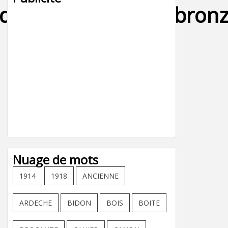
lo,danseuse,taureau,bron
Nuage de mots
1914
1918
ANCIENNE
ARDECHE
BIDON
BOIS
BOITE