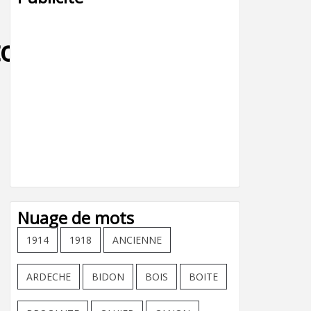
ournier,julien
Nuage de mots
1914
1918
ANCIENNE
ARDECHE
BIDON
BOIS
BOITE