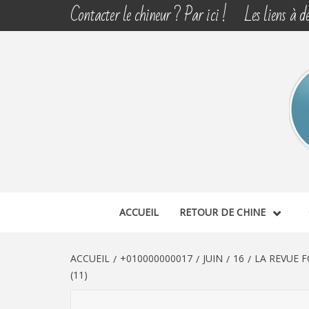
Aller
Contacter le chineur ? Par ici !
Les liens à dé
au
contenu
CHINE 
DÉCOUVERTE, PARTAGE DU DIMANCHE
ACCUEIL
RETOUR DE CHINE
ACCUEIL
+010000000017
JUIN
16
LA REVUE 
(11)