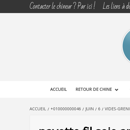
Aller
Contacter le chineur ? Par ici !
Les liens à dé
au
contenu
CHINE 
DÉCOUVERTE, PARTAGE DU DIMANCHE
ACCUEIL
RETOUR DE CHINE
ACCUEIL
+010000000046
JUIN
6
VIDES-GREN