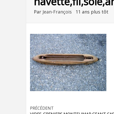
navette,fil,soie
Par
Jean-François
11 ans plus tôt
Navigation
PRÉCÉDENT