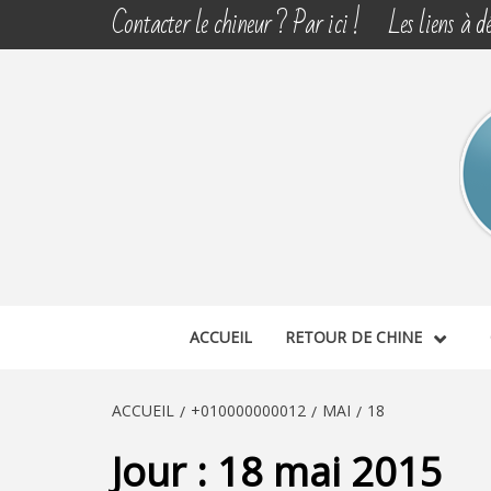
Aller
Contacter le chineur ? Par ici !
Les liens à dé
au
contenu
CHINE 
DÉCOUVERTE, PARTAGE DU DIMANCHE
ACCUEIL
RETOUR DE CHINE
ACCUEIL
+010000000012
MAI
18
Jour :
18 mai 2015