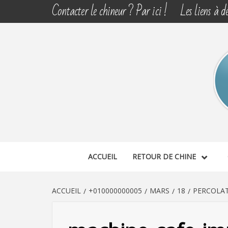
Aller
Contacter le chineur ? Par ici !
Les liens à dé
au
contenu
CHINE 
DÉCOUVERTE, PARTAGE DU DIMANCHE
ACCUEIL
RETOUR DE CHINE
ACCUEIL
+010000000005
MARS
18
PERCOLAT