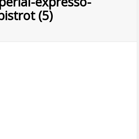
erial-expresso-
istrot (5)