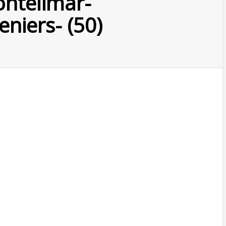
ntelimar-
niers- (50)