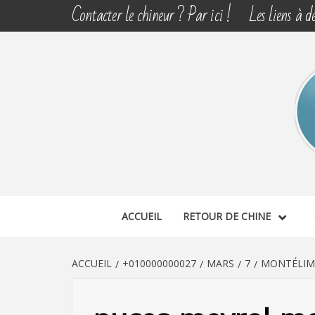
Aller
Contacter le chineur ? Par ici !
Les liens à dé
au
contenu
CHINE 
DÉCOUVERTE, PARTAGE DU DIMANCHE
ACCUEIL
RETOUR DE CHINE
ACCUEIL
+010000000027
MARS
7
MONTÉLIM