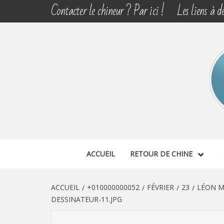
Aller
Contacter le chineur ? Par ici !
Les liens à dé
au
contenu
CHINE 
DÉCOUVERTE, PARTAGE DU DIMANCHE
ACCUEIL
RETOUR DE CHINE
ACCUEIL
+010000000052
FÉVRIER
23
LÉON M
DESSINATEUR-11.JPG