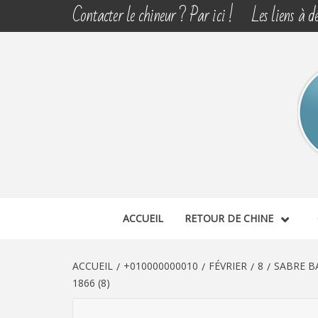
Aller
Contacter le chineur ? Par ici !
Les liens à dé
au
contenu
CHINE 
DÉCOUVERTE, PARTAGE DU DIMANCHE
ACCUEIL
RETOUR DE CHINE
ACCUEIL
+010000000010
FÉVRIER
8
SABRE B
1866 (8)