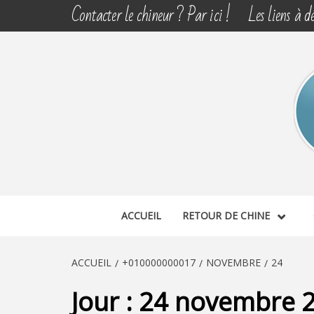
Aller
Contacter le chineur ? Par ici !
Les liens à dé
au
contenu
CHINE 
DÉCOUVERTE, PARTAGE DU DIMANCHE
ACCUEIL
RETOUR DE CHINE
ACCUEIL
+010000000017
NOVEMBRE
24
Jour :
24 novembre 