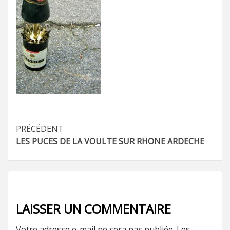
Navigation
PRÉCÉDENT
LES PUCES DE LA VOULTE SUR RHONE ARDECHE
d’article
LAISSER UN COMMENTAIRE
Votre adresse e-mail ne sera pas publiée.
Les