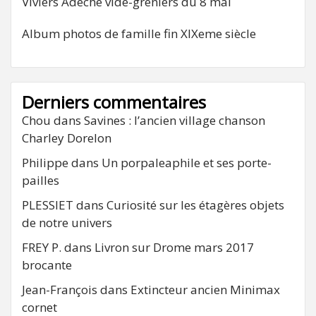
Viviers Adeche vide-greniers du 8 mai
Album photos de famille fin XIXeme siècle
Derniers commentaires
Chou
dans
Savines : l’ancien village chanson
Charley Dorelon
Philippe
dans
Un porpaleaphile et ses porte-
pailles
PLESSIET
dans
Curiosité sur les étagères objets
de notre univers
FREY P.
dans
Livron sur Drome mars 2017
brocante
Jean-François
dans
Extincteur ancien Minimax
cornet