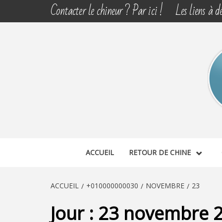
Aller
Contacter le chineur ? Par ici !
Les liens à dé
au
contenu
CHINE 
DÉCOUVERTE, PARTAGE DU DIMANCHE
ACCUEIL
RETOUR DE CHINE
ACCUEIL
+010000000030
NOVEMBRE
23
Jour :
23 novembre 